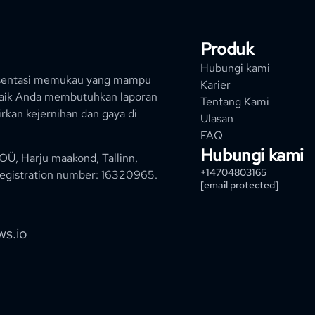
Produk
Hubungi kami
esentasi memukau yang mampu
Karier
Baik Anda membutuhkan laporan
Tentang Kami
kan kejernihan dan gaya di
Ulasan
FAQ
Hubungi kami
 OÜ, Harju maakond, Tallinn,
+14704803165
egistration number: 16320965
.
[email protected]
ws.io