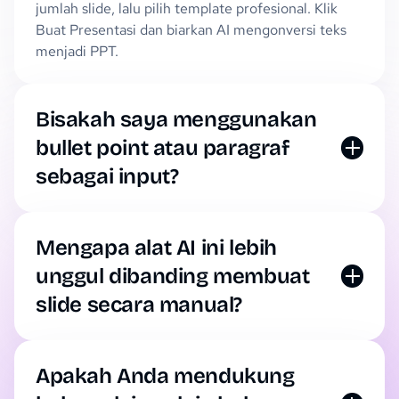
jumlah slide, lalu pilih template profesional. Klik
Buat Presentasi dan biarkan AI mengonversi teks
menjadi PPT.
Bisakah saya menggunakan
bullet point atau paragraf
sebagai input?
Bisa. Generator PowerPoint AI kami menerima
paragraf, bullet point, daftar bernomor, hingga data
mentah. AI selalu menyesuaikan isi sesuai format
Mengapa alat AI ini lebih
Anda.
unggul dibanding membuat
slide secara manual?
Pembuatan slide manual memakan waktu dan
membutuhkan kemampuan desain. Alat AI kami
mengotomatisasi seluruh proses tersebut untuk
Apakah Anda mendukung
Anda.