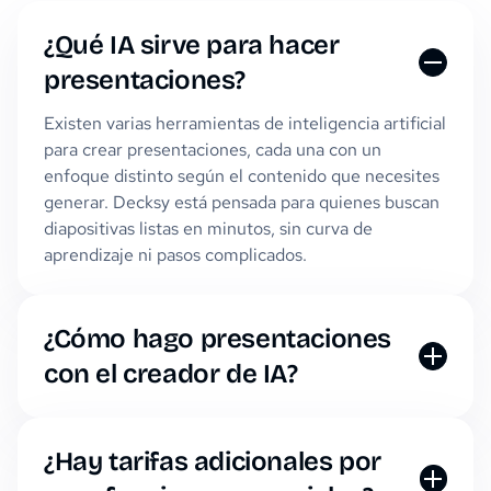
¿Qué IA sirve para hacer
presentaciones?
Existen varias herramientas de inteligencia artificial
para crear presentaciones, cada una con un
enfoque distinto según el contenido que necesites
generar. Decksy está pensada para quienes buscan
diapositivas listas en minutos, sin curva de
aprendizaje ni pasos complicados.
¿Cómo hago presentaciones
con el creador de IA?
Abre la herramienta e ingresa tu descripción o
notas, o sube documentos relevantes. La IA los
convertirá en una presentación completa, con
¿Hay tarifas adicionales por
diseños, imágenes y texto ya organizados.